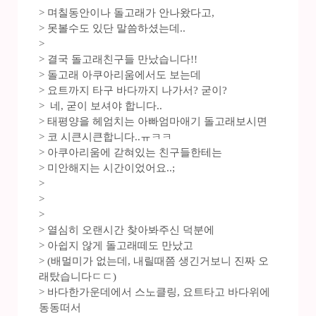
> 며칠동안이나 돌고래가 안나왔다고,
> 못볼수도 있단 말씀하셨는데..
>
> 결국 돌고래친구들 만났습니다!!
> 돌고래 아쿠아리움에서도 보는데
> 요트까지 타구 바다까지 나가서? 굳이?
> 네, 굳이 보셔야 합니다..
> 태평양을 헤엄치는 아빠엄마애기 돌고래보시면
> 코 시큰시큰합니다..ㅠㅋㅋ
> 아쿠아리움에 갇혀있는 친구들한테는
> 미안해지는 시간이었어요..;
>
>
>
> 열심히 오랜시간 찾아봐주신 덕분에
> 아쉽지 않게 돌고래떼도 만났고
> (배멀미가 없는데, 내릴때쯤 생긴거보니 진짜 오
래탔습니다ㄷㄷ)
> 바다한가운데에서 스노클링, 요트타고 바다위에
동동떠서