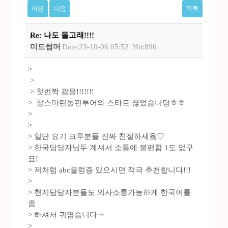
이전
다음
목록
Re: 나도 돌고래!!!!
미드썸머
Date:23-10-06 05:52
Hit:890
>
>
> 첫번짝 괌을!!!!!!!
> 찰스마린돌핀투어와 스타트 끊었습니당ㅎㅎ
>
>
> 일단 요기 크루분들 진짜 친절하세욬♡
> 한국담당자님두 계셔서 소통에 불편함 1도 없구
요!
> 저처럼 abc울렁증 있으시면 적극 추천합니다!!!
>
> 현지담당자분들도 의사소통가능하게 한국어를
좀
> 하셔서 귀엽습니다ㅋ
>