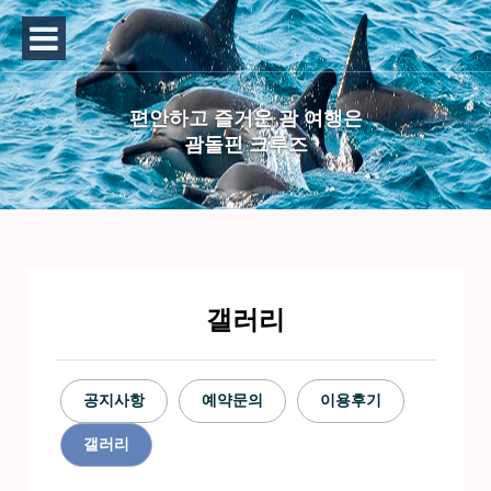
편안하고 즐거운 괌 여행은
괌돌핀 크루즈
갤러리
공지사항
예약문의
이용후기
갤러리