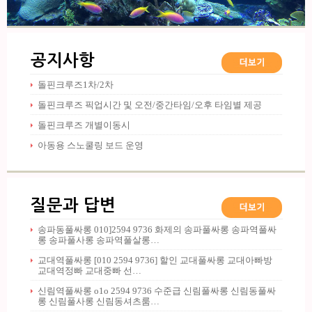
공지사항
돌핀크루즈1차/2차
돌핀크루즈 픽업시간 및 오전/중간타임/오후 타임별 제공
돌핀크루즈 개별이동시
아동용 스노쿨링 보드 운영
질문과 답변
송파동풀싸롱 010]2594 9736 화제의 송파풀싸롱 송파역풀싸
롱 송파풀사롱 송파역풀살롱…
교대역풀싸롱 [010 2594 9736] 할인 교대풀싸롱 교대아빠방
교대역정빠 교대중빠 선…
신림역풀싸롱 o1o 2594 9736 수준급 신림풀싸롱 신림동풀싸
롱 신림풀사롱 신림동셔츠룸…