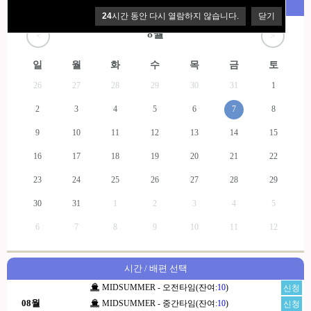
예약 날짜 선택
한국전화 010-2467-4159
24
시간 동안 다시 열람하지 않습니다.
닫기
8월
<
>
일
월
화
수
목
금
토
26
27
28
29
30
31
1
2
3
4
5
6
7
8
9
10
11
12
13
14
15
16
17
18
19
20
21
22
23
24
25
26
27
28
29
30
31
1
2
3
4
5
6
7
8
9
10
11
12
시간 / 배편 선택
MIDSUMMER - 오전타임(잔여:
10
)
신청
08월
MIDSUMMER - 중간타임(잔여:
10
)
신청