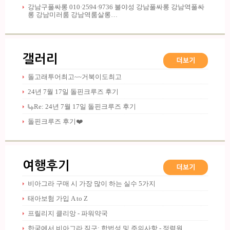
강남구풀싸롱 010·2594·9736 불야성 강남풀싸롱 강남역풀싸
롱 강남미러룸 강남역룸살롱…
갤러리
돌고래투어최고~~거북이도최고
24년 7월 17일 돌핀크루즈 후기
Re: 24년 7월 17일 돌핀크루즈 후기
돌핀크루즈 후기❤️
여행후기
비아그라 구매 시 가장 많이 하는 실수 5가지
태아보험 가입 A to Z
프릴리지 클리앙 - 파워약국
한국에서 비아그라 직구: 합법성 및 주의사항 - 정력원