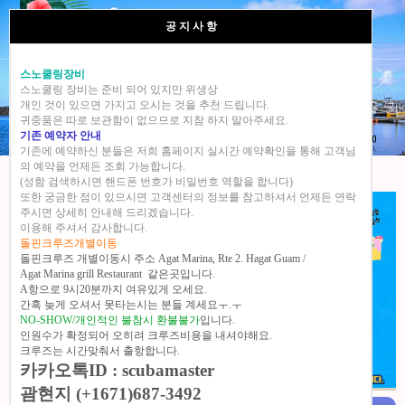
공 지 사 항
스노쿨링장비
스노쿨링 장비는 준비 되어 있지만 위생상
개인 것이 있으면 가지고 오시는 것을 추천 드립니다.
괌미드썸머크루즈&찰스마린스포츠 직영점
귀중품은 따로 보관함이 없으므로 지참 하지 말아주세요.
기존 예약자 안내
생동감 넘치는 괌 돌핀크루즈 괌 여행의 최고의 선택..!
기존에 예약하신 분들은 저희 홈페이지 실시간 예약확인을 통해 고객님
의 예약을 언제든 조회 가능합니다.
(성함 검색하시면 핸드폰 번호가 비밀번호 역할을 합니다)
또한 궁금한 점이 있으시면 고객센터의 정보를 참고하셔서 언제든 연락
주시면 상세히 안내해 드리겠습니다.
이용해 주셔서 감사합니다.
돌핀크루즈개별이동
돌핀크루즈 개별이동시 주소 Agat Marina, Rte 2. Hagat Guam /
Agat Marina grill Restaurant 같은곳입니다.
A항으로 9시20분까지 여유있게 오세요.
간혹 늦게 오셔서 못타는시는 분들 계세요ㅜ.ㅜ
NO-SHOW/개인적인 불참시 환불불가
입니다.
인원수가 확정되어 오히려 크루즈비용을 내셔야해요.
크루즈는 시간맞춰서 출항합니다.
카카오톡ID : scubamaster
괌현지 (+1671)687-3492