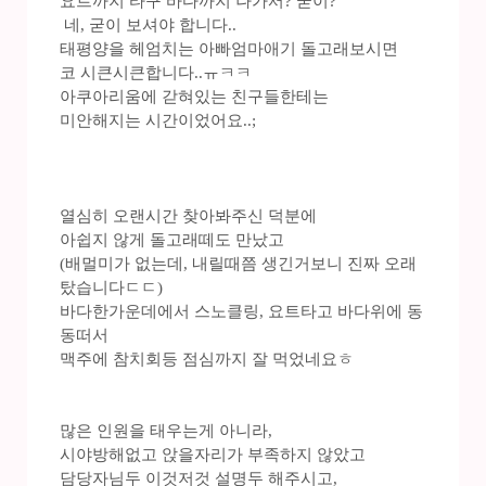
요트까지 타구 바다까지 나가서? 굳이?
네, 굳이 보셔야 합니다..
태평양을 헤엄치는 아빠엄마애기 돌고래보시면
코 시큰시큰합니다..ㅠㅋㅋ
아쿠아리움에 갇혀있는 친구들한테는
미안해지는 시간이었어요..;
열심히 오랜시간 찾아봐주신 덕분에
아쉽지 않게 돌고래떼도 만났고
(배멀미가 없는데, 내릴때쯤 생긴거보니 진짜 오래
탔습니다ㄷㄷ)
바다한가운데에서 스노클링, 요트타고 바다위에 동
동떠서
맥주에 참치회등 점심까지 잘 먹었네요ㅎ
많은 인원을 태우는게 아니라,
시야방해없고 앉을자리가 부족하지 않았고
담당자님두 이것저것 설명두 해주시고,