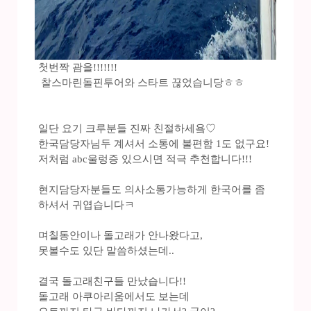
첫번짝 괌을!!!!!!!
찰스마린돌핀투어와 스타트 끊었습니당ㅎㅎ
일단 요기 크루분들 진짜 친절하세욬♡
한국담당자님두 계셔서 소통에 불편함 1도 없구요!
저처럼 abc울렁증 있으시면 적극 추천합니다!!!
현지담당자분들도 의사소통가능하게 한국어를 좀
하셔서 귀엽습니다ㅋ
며칠동안이나 돌고래가 안나왔다고,
못볼수도 있단 말씀하셨는데..
결국 돌고래친구들 만났습니다!!
돌고래 아쿠아리움에서도 보는데