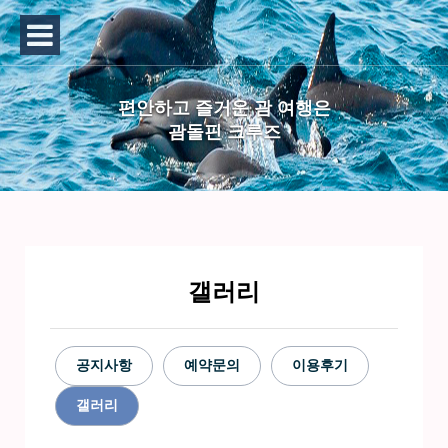
편안하고 즐거운 괌 여행은
괌돌핀 크루즈
갤러리
공지사항
예약문의
이용후기
갤러리