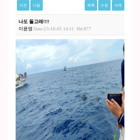
이전
다음
목록
수정
삭제
나도 돌고래!!!!
이윤영
Date:23-10-05 14:11
Hit:977