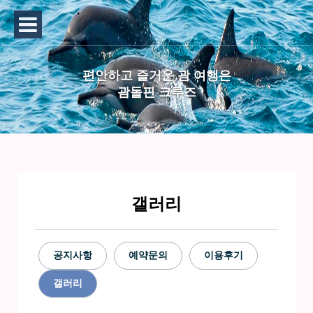
편안하고 즐거운 괌 여행은
괌돌핀 크루즈
갤러리
공지사항
예약문의
이용후기
갤러리