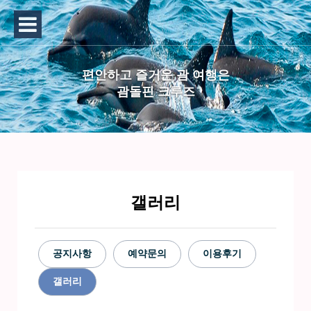
편안하고 즐거운 괌 여행은
괌돌핀 크루즈
갤러리
공지사항
예약문의
이용후기
갤러리