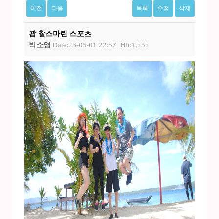
이전
다음
목록
수정
삭제
괌 찰스마린 스포츠
박소영
Date:23-05-01 22:57
Hit:1,252