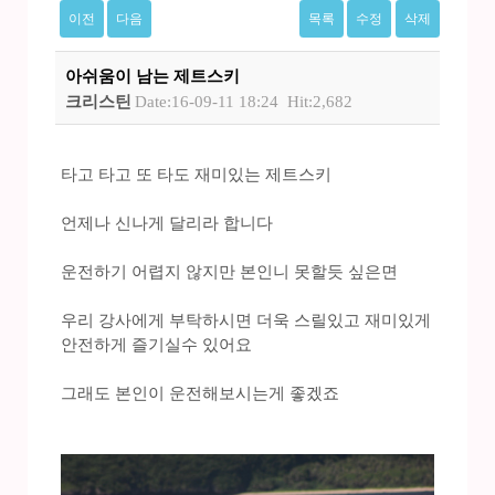
이전
다음
목록
수정
삭제
아쉬움이 남는 제트스키
크리스틴
Date:16-09-11 18:24
Hit:2,682
타고 타고 또 타도 재미있는 제트스키
언제나 신나게 달리라 합니다
운전하기 어렵지 않지만 본인니 못할듯 싶은면
우리 강사에게 부탁하시면 더욱 스릴있고 재미있게
안전하게 즐기실수 있어요
그래도 본인이 운전해보시는게 좋겠죠