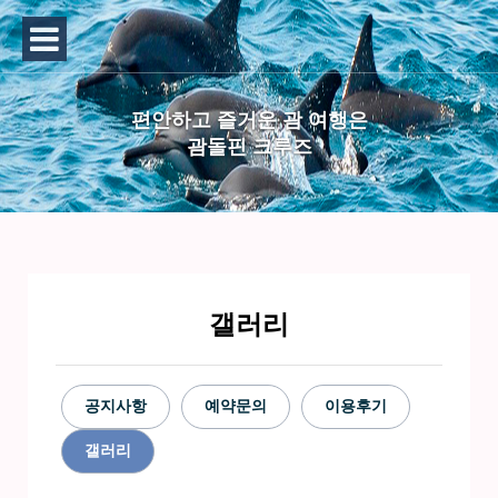
편안하고 즐거운 괌 여행은
괌돌핀 크루즈
갤러리
공지사항
예약문의
이용후기
갤러리