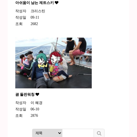
아쉬움이 남는 제트스키
작성자
크리스틴
작성일
09-11
조회
2682
괌 돌핀워칭
작성자
이 혜경
작성일
06-10
조회
2876