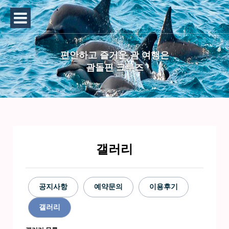
편안하고 즐거운 괌 여행은
괌돌핀 크루즈
갤러리
공지사항
예약문의
이용후기
갤러리