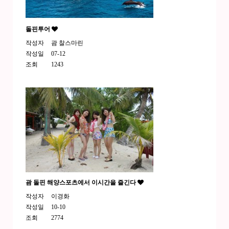
돌핀투어
작성자
괌 찰스마린
작성일
07-12
조회
1243
괌 돌핀 해양스포츠에서 이시간을 즐긴다
작성자
이경화
작성일
10-10
조회
2774