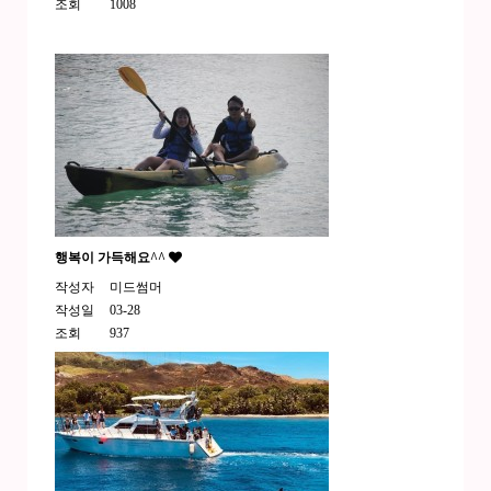
조회
1008
행복이 가득해요^^
작성자
미드썸머
작성일
03-28
조회
937