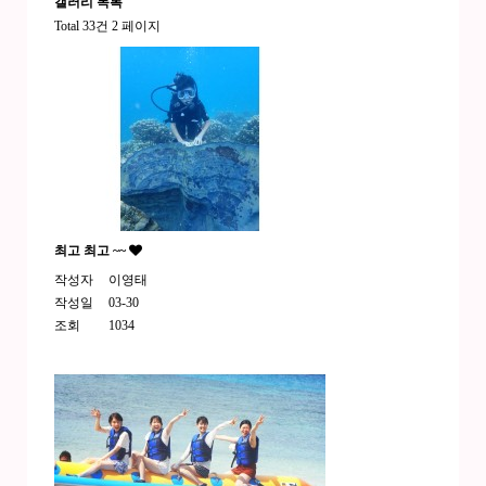
갤러리
목록
Total 33건
2 페이지
최고 최고 ~~
작성자
이영태
작성일
03-30
조회
1034