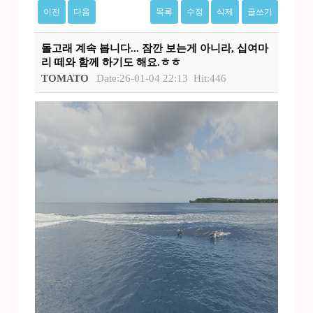
이전
다음
목록
수정
삭제
글쓰기
돌고래 계속 봅니다... 잠깐 보는게 아니라, 십여마
리 떼와 함께 하기도 해요.ㅎㅎ
TOMATO
Date:26-01-04 22:13
Hit:446