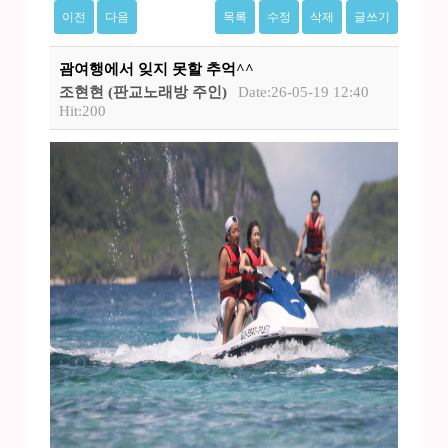
이전
다음
목록
수정
삭제
글쓰기
괌여행에서 잊지 못할 추억^^
조현현 (판교노래방 주인)
Date:26-05-19 12:40
Hit:200