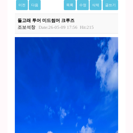
이전
다음
목록
수정
삭제
글쓰기
돌고래 투어 미드썸머 크루즈
조보석창
Date:26-05-09 17:56
Hit:215