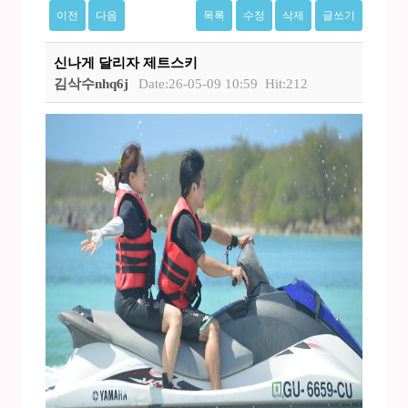
이전
다음
목록
수정
삭제
글쓰기
신나게 달리자 제트스키
김삭수nhq6j
Date:26-05-09 10:59
Hit:212