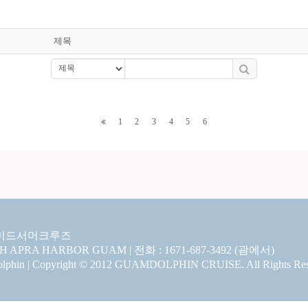
제목
1
2
3
4
5
6
미드서머크루즈
CH APRA HARBOR GUAM | 전화 : 1671-687-3492 (괌에서)
hin | Copyright © 2012 GUAMDOLPHIN CRUISE. All Rights Res