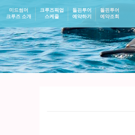
미드썸머
크루즈픽업
돌핀투어
돌핀투어
크루즈 소개
스케줄
예약하기
예약조회