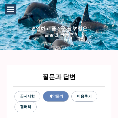
편안하고 즐거운 괌 여행은
괌돌핀 크루즈
질문과 답변
공지사항
예약문의
이용후기
갤러리