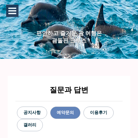
편안하고 즐거운 괌 여행은
괌돌핀 크루즈
질문과 답변
공지사항
예약문의
이용후기
갤러리