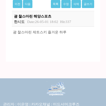
이전
다음
목록
수정
삭제
글쓰기
괌 찰스마린 해양스포츠
한시도
Date:26-05-01 18:02
Hit:337
괌 찰스마린 제트스키 즐거운 하루
관리자 : 이은영 |
카카오채널 :
미드서머크루즈