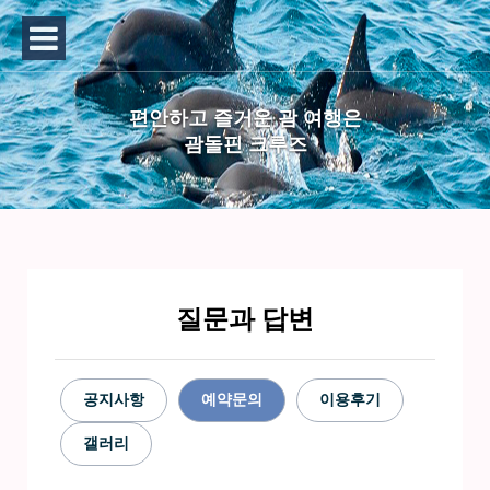
편안하고 즐거운 괌 여행은
괌돌핀 크루즈
질문과 답변
공지사항
예약문의
이용후기
갤러리