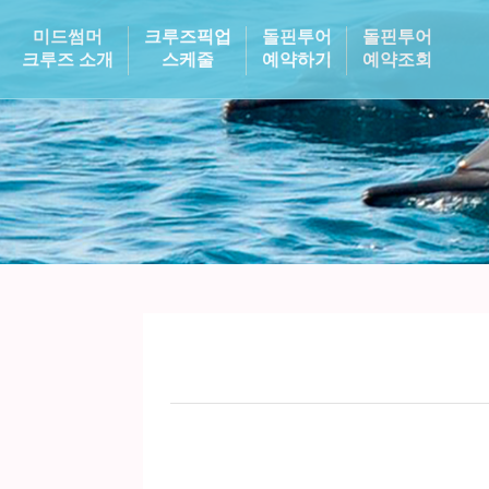
미드썸머
크루즈픽업
돌핀투어
돌핀투어
크루즈 소개
스케줄
예약하기
예약조회