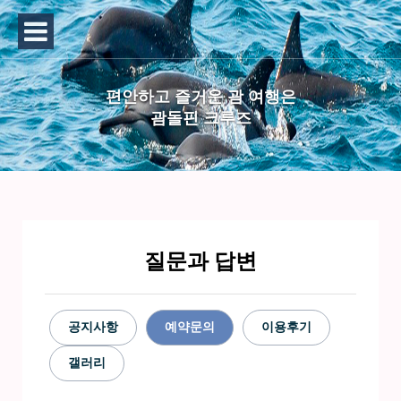
편안하고 즐거운 괌 여행은
괌돌핀 크루즈
질문과 답변
공지사항
예약문의
이용후기
갤러리