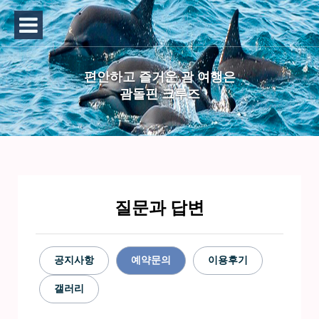
편안하고 즐거운 괌 여행은
괌돌핀 크루즈
질문과 답변
공지사항
예약문의
이용후기
갤러리