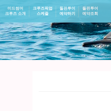
미드썸머
크루즈픽업
돌핀투어
돌핀투어
크루즈 소개
스케줄
예약하기
예약조회