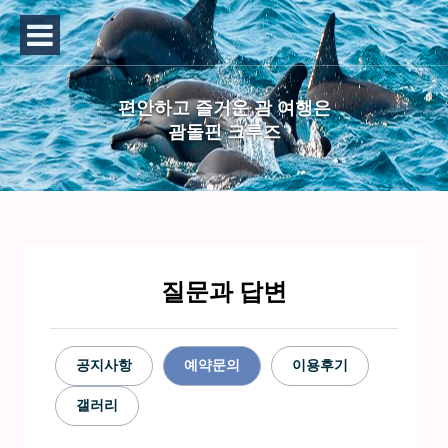
편안하고 즐거운 괌 여행은
괌돌핀 크루즈
질문과 답변
공지사항
예약문의
이용후기
갤러리