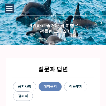
편안하고 즐거운 괌 여행은
괌돌핀 크루즈
질문과 답변
공지사항
예약문의
이용후기
갤러리