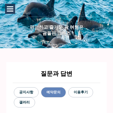
편안하고 즐거운 괌 여행은
괌돌핀 크루즈
질문과 답변
공지사항
예약문의
이용후기
갤러리