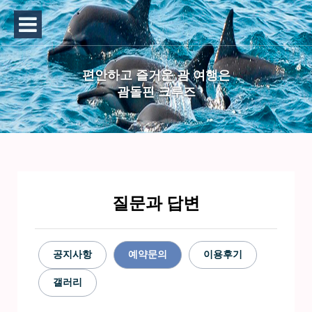
편안하고 즐거운 괌 여행은
괌돌핀 크루즈
질문과 답변
공지사항
예약문의
이용후기
갤러리