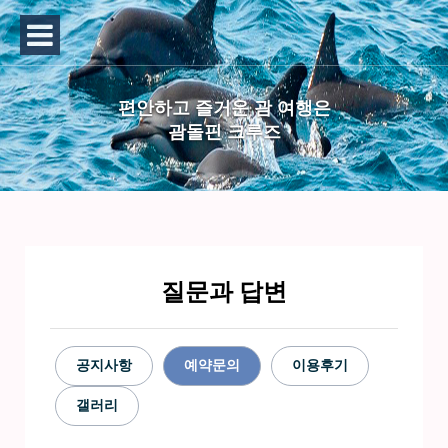
편안하고 즐거운 괌 여행은
괌돌핀 크루즈
질문과 답변
공지사항
예약문의
이용후기
갤러리