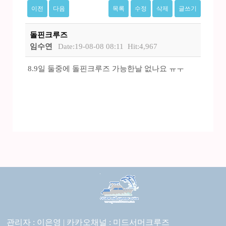
이전
다음
목록
수정
삭제
글쓰기
돌핀크루즈
임수연
Date:19-08-08 08:11
Hit:4,967
8.9일 둘중에 돌핀크루즈 가능한날 없나요 ㅠㅜ
관리자 : 이은영 |
카카오채널 :
미드서머크루즈