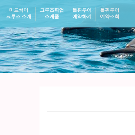
미드썸머
크루즈픽업
돌핀투어
돌핀투어
크루즈 소개
스케줄
예약하기
예약조회