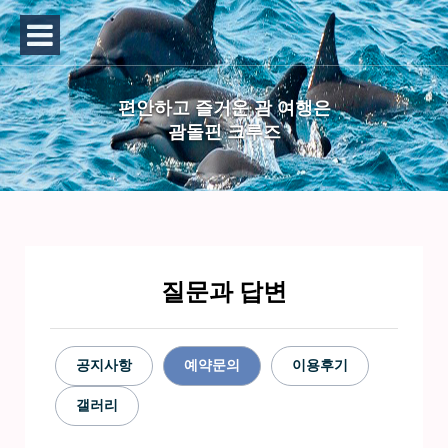
편안하고 즐거운 괌 여행은
괌돌핀 크루즈
질문과 답변
공지사항
예약문의
이용후기
갤러리