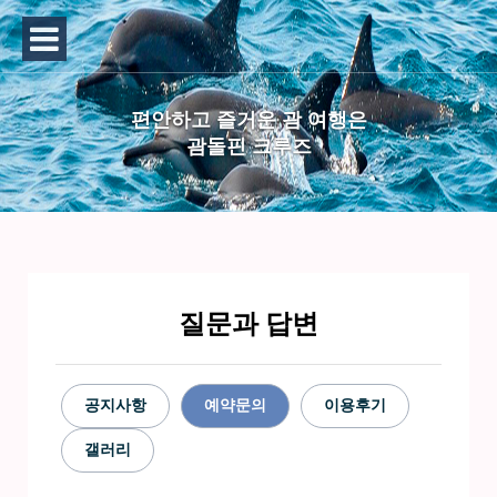
편안하고 즐거운 괌 여행은
괌돌핀 크루즈
질문과 답변
공지사항
예약문의
이용후기
갤러리