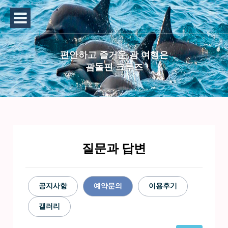
편안하고 즐거운 괌 여행은
괌돌핀 크루즈
질문과 답변
공지사항
예약문의
이용후기
갤러리