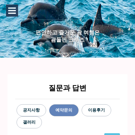
편안하고 즐거운 괌 여행은
괌돌핀 크루즈
질문과 답변
공지사항
예약문의
이용후기
갤러리