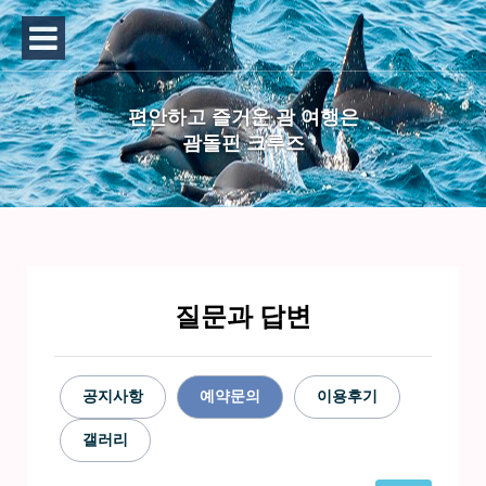
편안하고 즐거운 괌 여행은
괌돌핀 크루즈
질문과 답변
공지사항
예약문의
이용후기
갤러리