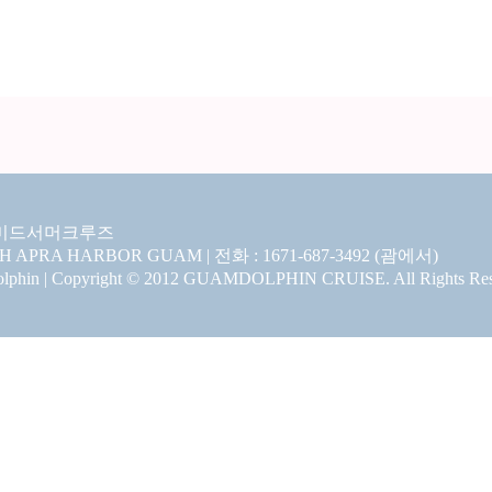
미드서머크루즈
CH APRA HARBOR GUAM | 전화 : 1671-687-3492 (괌에서)
hin | Copyright © 2012 GUAMDOLPHIN CRUISE. All Rights Res