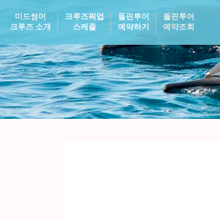
미드썸머
크루즈픽업
돌핀투어
돌핀투어
크루즈 소개
스케줄
예약하기
예약조회