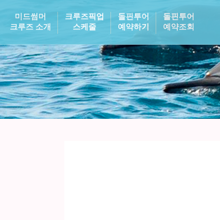
미드썸머
크루즈픽업
돌핀투어
돌핀투어
크루즈 소개
스케줄
예약하기
예약조회