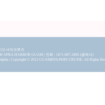
미드서머크루즈
CH APRA HARBOR GUAM | 전화 : 1671-687-3492 (괌에서)
hin | Copyright © 2012 GUAMDOLPHIN CRUISE. All Rights Res