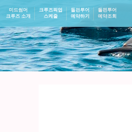
미드썸머
크루즈픽업
돌핀투어
돌핀투어
크루즈 소개
스케줄
예약하기
예약조회