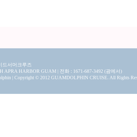
미드서머크루즈
CH APRA HARBOR GUAM | 전화 : 1671-687-3492 (괌에서)
hin | Copyright © 2012 GUAMDOLPHIN CRUISE. All Rights Res