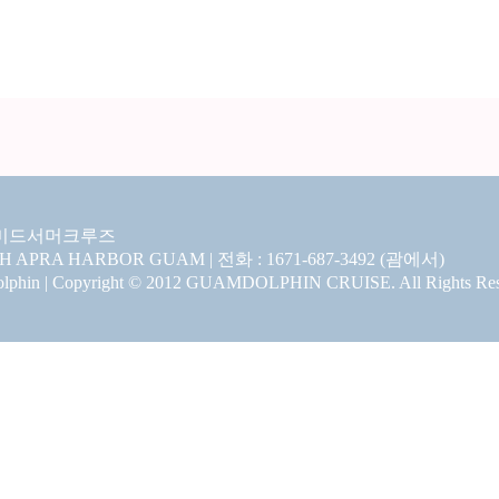
미드서머크루즈
CH APRA HARBOR GUAM | 전화 : 1671-687-3492 (괌에서)
hin | Copyright © 2012 GUAMDOLPHIN CRUISE. All Rights Res