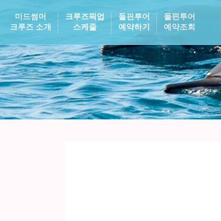
미드썸머
크루즈픽업
돌핀투어
돌핀투어
크루즈 소개
스케줄
예약하기
예약조회