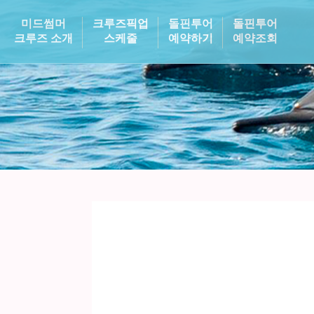
미드썸머
크루즈픽업
돌핀투어
돌핀투어
크루즈 소개
스케줄
예약하기
예약조회