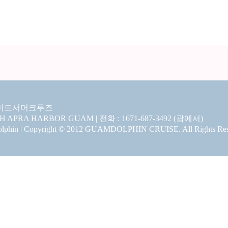
미드서머크루즈
CH APRA HARBOR GUAM | 전화 : 1671-687-3492 (괌에서)
hin | Copyright © 2012 GUAMDOLPHIN CRUISE. All Rights Res