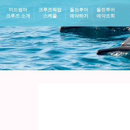
미드썸머
크루즈픽업
돌핀투어
돌핀투어
크루즈 소개
스케줄
예약하기
예약조회