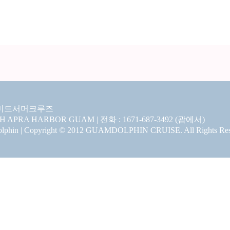
미드서머크루즈
CH APRA HARBOR GUAM | 전화 : 1671-687-3492 (괌에서)
hin | Copyright © 2012 GUAMDOLPHIN CRUISE. All Rights Res