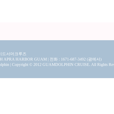
미드서머크루즈
CH APRA HARBOR GUAM | 전화 : 1671-687-3492 (괌에서)
hin | Copyright © 2012 GUAMDOLPHIN CRUISE. All Rights Res