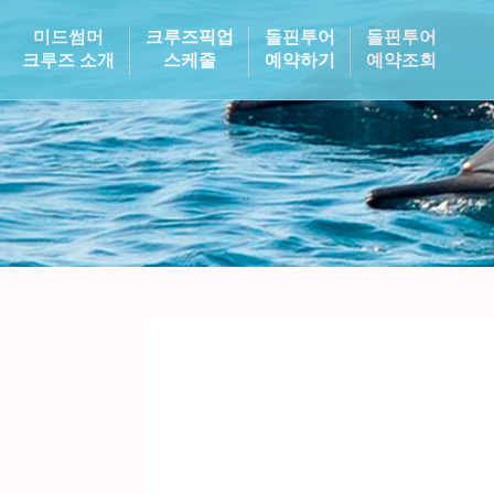
미드썸머
크루즈픽업
돌핀투어
돌핀투어
크루즈 소개
스케줄
예약하기
예약조회