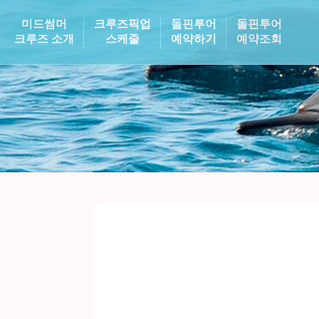
미드썸머
크루즈픽업
돌핀투어
돌핀투어
크루즈 소개
스케줄
예약하기
예약조회