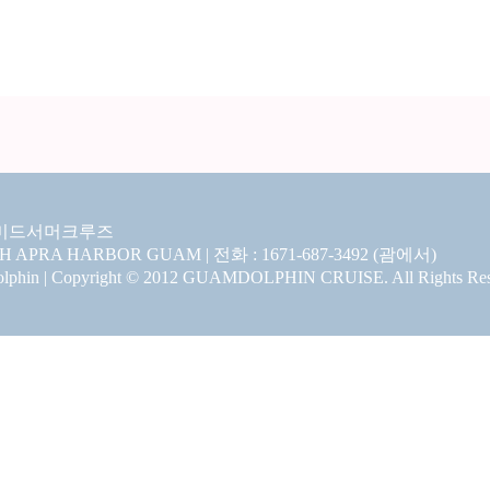
미드서머크루즈
CH APRA HARBOR GUAM | 전화 : 1671-687-3492 (괌에서)
hin | Copyright © 2012 GUAMDOLPHIN CRUISE. All Rights Res