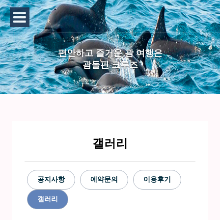
편안하고 즐거운 괌 여행은
괌돌핀 크루즈
갤러리
공지사항
예약문의
이용후기
갤러리