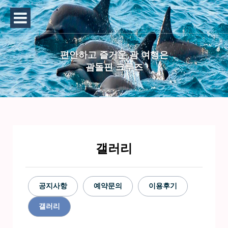
편안하고 즐거운 괌 여행은
괌돌핀 크루즈
갤러리
공지사항
예약문의
이용후기
갤러리