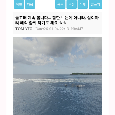
이전
다음
목록
수정
삭제
글쓰기
돌고래 계속 봅니다... 잠깐 보는게 아니라, 십여마
리 떼와 함께 하기도 해요.ㅎㅎ
TOMATO
Date:26-01-04 22:13
Hit:447