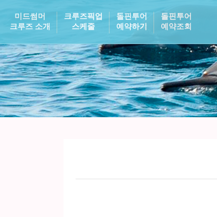
미드썸머
크루즈픽업
돌핀투어
돌핀투어
크루즈 소개
스케줄
예약하기
예약조회