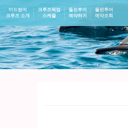
미드썸머
크루즈픽업
돌핀투어
돌핀투어
크루즈 소개
스케줄
예약하기
예약조회