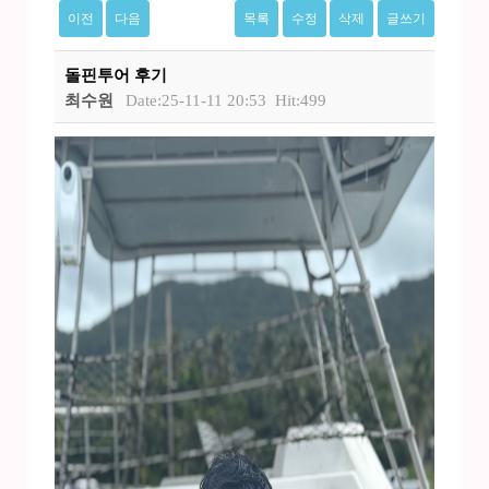
이전
다음
목록
수정
삭제
글쓰기
돌핀투어 후기
최수원
Date:25-11-11 20:53
Hit:499