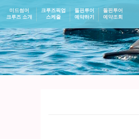
미드썸머
크루즈픽업
돌핀투어
돌핀투어
크루즈 소개
스케줄
예약하기
예약조회