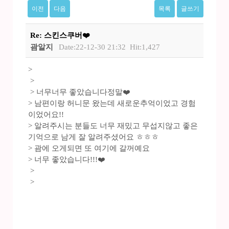
이전
다음
목록
글쓰기
Re: 스킨스쿠버❤️
괌알지
Date:22-12-30 21:32
Hit:1,427
>
>
> 너무너무 좋았습니다정말❤️
> 남편이랑 허니문 왔는데 새로운추억이었고 경험
이었어요!!
> 알려주시는 분들도 너무 재밌고 무섭지않고 좋은
기억으로 남게 잘 알려주셨어요 ㅎㅎㅎ
> 괌에 오게되면 또 여기에 갈꺼예요
> 너무 좋았습니다!!!❤️
>
>