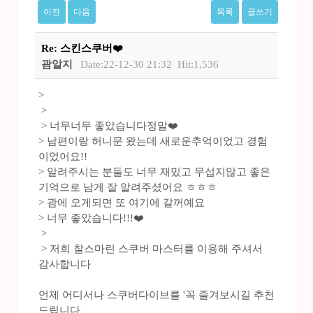
이전
다음
목록
글쓰기
Re: 스킨스쿠버❤️
괌알지
Date:22-12-30 21:32
Hit:1,536
>
>
> 너무너무 좋았습니다정말❤️
> 남편이랑 허니문 왔는데 새로운추억이었고 경험
이었어요!!
> 알려주시는 분들도 너무 재밌고 무섭지않고 좋은
기억으로 남게 잘 알려주셨어요 ㅎㅎㅎ
> 괌에 오게되면 또 여기에 갈꺼예요
> 너무 좋았습니다!!!❤️
>
> 저희 찰스마린 스쿠버 마스터를 이용해 주셔서
감사합니다
언제 어디서나 스쿠버다이브를 '꼭 즐겨보시길 추천
드립니다