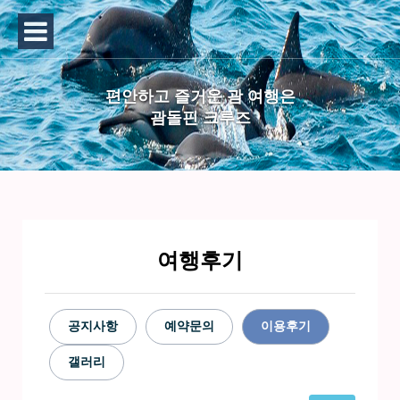
편안하고 즐거운 괌 여행은
괌돌핀 크루즈
여행후기
공지사항
예약문의
이용후기
갤러리