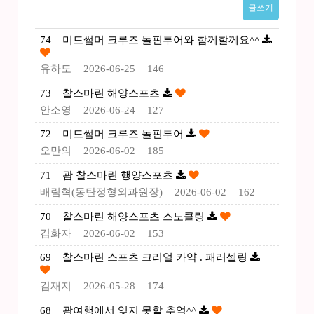
글쓰기
74
미드썸머 크루즈 돌핀투어와 함께할께요^^
유하도
2026-06-25
146
73
찰스마린 해양스포츠
안소영
2026-06-24
127
72
미드썸머 크루즈 돌핀투어
오만의
2026-06-02
185
71
괌 찰스마린 행양스포츠
배림혁(동탄정형외과원장)
2026-06-02
162
70
찰스마린 해양스포츠 스노클링
김화자
2026-06-02
153
69
찰스마린 스포츠 크리얼 카약 . 패러셀링
김재지
2026-05-28
174
68
괌여행에서 잊지 못할 추억^^