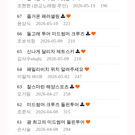
조현현 (판교노래방 주인)
2026-05-19
196
67
즐거운 패러셀링
윤상식
2026-05-10
223
66
돌고래 투어 미드썸머 크루즈
조보석창
2026-05-09
210
65
신나게 달리자 제트스키
김삭수nhq6j
2026-05-09
210
64
패밀리비치 위치 알려주세요
이말자 6b1B
2026-05-02
247
63
찰스마린 해양스포츠
오가림
2026-04-27
258
62
미드썸머 크루즈 돌핀투어
조준식
2026-04-08
315
61
괌 최고의 미드썸머 돌핀투어
손시슬
2026-04-08
294