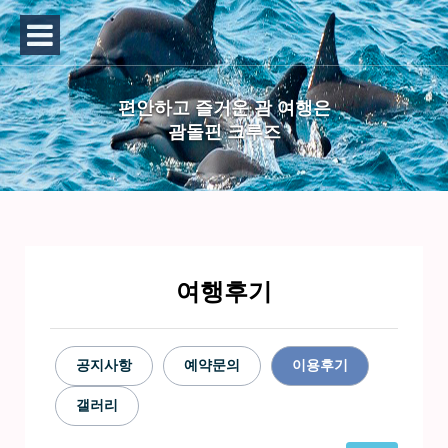
편안하고 즐거운 괌 여행은
괌돌핀 크루즈
여행후기
공지사항
예약문의
이용후기
갤러리