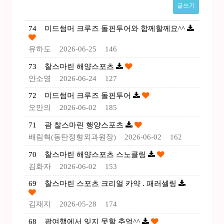
글쓰기
74
미드썸머 크루즈 돌핀투어와 함께할께요^^
유하도
2026-06-25
146
73
찰스마린 해양스포츠
안소영
2026-06-24
127
72
미드썸머 크루즈 돌핀투어
오만의
2026-06-02
185
71
괌 찰스마린 행양스포츠
배림혁(동탄정형외과원장)
2026-06-02
162
70
찰스마린 해양스포츠 스노클링
김화자
2026-06-02
153
69
찰스마린 스포츠 크리얼 카약 . 패러셀링
김재지
2026-05-28
174
68
괌여행에서 잊지 못할 추억^^