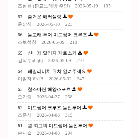
조현현 (판교노래방 주인)
2026-05-19
195
67
즐거운 패러셀링
윤상식
2026-05-10
223
66
돌고래 투어 미드썸머 크루즈
조보석창
2026-05-09
210
65
신나게 달리자 제트스키
김삭수nhq6j
2026-05-09
210
64
패밀리비치 위치 알려주세요
이말자 6b1B
2026-05-02
247
63
찰스마린 해양스포츠
오가림
2026-04-27
258
62
미드썸머 크루즈 돌핀투어
조준식
2026-04-08
315
61
괌 최고의 미드썸머 돌핀투어
손시슬
2026-04-08
294