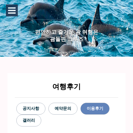
편안하고 즐거운 괌 여행은
괌돌핀 크루즈
여행후기
공지사항
예약문의
이용후기
갤러리